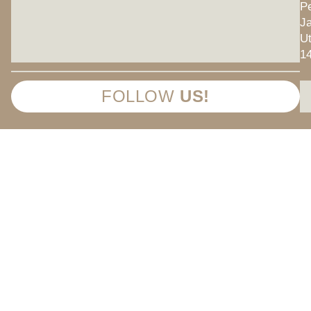
Pe
Ja
U
1
FOLLOW
US!